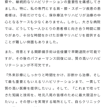
察や、継続的なリハビリテーションの重要性を痛感してき
ました。特に、私の専門とする肩・膝・スポーツ疾患の患
者様は、手術だけでなく、保存療法やリハビリが治療の中
心となるケースも少なくありません。しかし、大きな病院
では、どうしても一人ひとりの患者様と向き合う時間に限
りがあり、十分な時間をかけた診療やリハビリを提供する
ことが難しい側面もありました。
また、得意とする関節鏡手術は低侵襲で早期退院が可能で
すが、その後のパフォーマンス回復には、質の高いリハビ
リテーションが不可欠です。
『外来診療にしっかりと時間をかけ、診断から治療、そし
て最も重要ともいえるリハビリテーションまで、一貫して
質の高い医療を提供したい』。そして、『これまで培って
きた知識と技術を、地元八尾の皆様のために最大限活かし
たい』。その想いを実現する場所として、自らクリニック