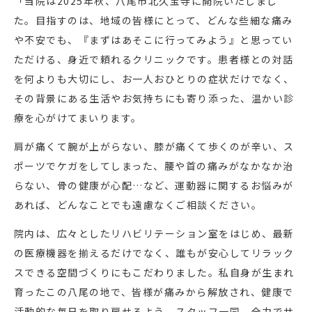
「当院は2025年秋、八尾市北久宝寺に開院いたしまし
た。目指すのは、地域の皆様にとって、どんな些細な痛み
や不安でも、『まずはあそこに行ってみよう』と思ってい
ただける、身近で頼れるクリニックです。患者様との対話
を何よりも大切にし、お一人おひとりの症状だけでなく、
その背景にある生活やお気持ちにも寄り添った、温かい診
療を心がけてまいります。
肩が痛くて腕が上がらない、膝が痛くて歩くのが辛い、ス
ポーツでケガをしてしまった、腰や首の痛みがなかなか治
らない、骨の健康が心配…など、運動器に関するお悩みが
あれば、どんなことでも遠慮なくご相談ください。
院内は、広々としたリハビリテーション室をはじめ、最新
の医療機器を揃えるだけでなく、誰もが安心してリラック
スできる空間づくりにもこだわりました。私自身が生まれ
育ったこの八尾の地で、皆様が痛みから解放され、健康で
活動的な毎日を取り戻せるよう、スタッフ一同、全力でサ