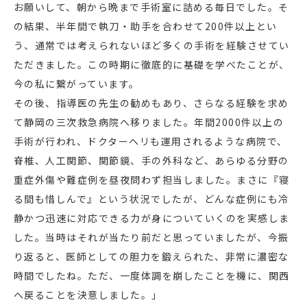
お願いして、朝から晩まで手術室に詰める毎日でした。そ
の結果、半年間で執刀・助手を合わせて200件以上とい
う、通常では考えられないほど多くの手術を経験させてい
ただきました。この時期に徹底的に基礎を学べたことが、
今の私に繋がっています。
その後、指導医の先生の勧めもあり、さらなる経験を求め
て静岡の三次救急病院へ移りました。年間2000件以上の
手術が行われ、ドクターヘリも運用されるような病院で、
脊椎、人工関節、関節鏡、手の外科など、あらゆる分野の
重症外傷や難症例を昼夜問わず担当しました。まさに『寝
る間も惜しんで』という状況でしたが、どんな症例にも冷
静かつ迅速に対応できる力が身についていくのを実感しま
した。当時はそれが当たり前だと思っていましたが、今振
り返ると、医師としての胆力を鍛えられた、非常に濃密な
時間でしたね。ただ、一度体調を崩したことを機に、関西
へ戻ることを決意しました。」